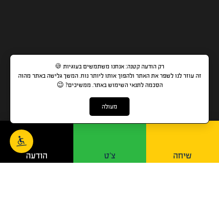
רק הודעה קטנה: אנחנו משתמשים בעוגיות 🍪
זה עוזר לנו לשפר את האתר ולהפוך אותו ליותר נוח. המשך גלישה באתר מהוה
הסכמה לתנאי השימוש באתר. ממשיכים? 😉
1-700-700-741
מעולה
בימינו, יש לכל אדם אפשרות לעשות הסבה מקצועית לכל
תחום בקלות, במהירות ונוחות שאין כמוה.
שיחה
צ'ט
הודעה
הנפקת התעודות וכרטיסי ההסמכה נעשות ישירות מהאתר
ונשלחות בדואר שליחים.
הכל עניין של בחירה נכונה.
בוחרים, נרשמים ומתחילים מיד.