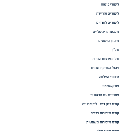
לימודי ביטוח
לימודים וקריירה
לימודים לחרדים
מטבעות דיגיטליים
מימון ופיננסים
נדל”ן
נדלן בארצות הברית
ניהול ואחזקת מבנים
סיפורי הצלחה
פודקאסטים
פוסטים עם סרטונים
קורס בדק בית – ליקוי בנייה
קורס מזכירות בכירה
קורס מזכירות משפטית