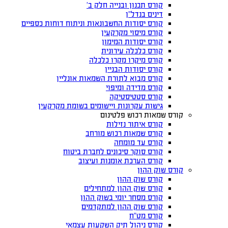
קורס תכנון ובנייה חלק ב’
דינים בנדל”ן
קורס יסודות החשבונאות וניתוח דוחות כספיים
קורס מיסוי מקרקעין
קורס יסודות המימון
קורס כלכלה עירונית
קורס מיקרו מקרו כלכלה
קורס יסודות הבניין
קורס מבוא לתורת השמאות אונליין
קורס מדידה ומיפוי
קורס סטטיסטיקה
גישות עקרונות ויישומים בשומת מקרקעין
קורס שמאות רכוש פלטינום
קורס איתור נזילות
קורס שמאות רכוש מורחב
קורס עד מומחה
קורס סוקר סיכונים לחברת ביטוח
קורס הערכת אומנות ועיצוב
קורס שוק ההון
קורס שוק ההון
קורס שוק ההון למתחילים
קורס מסחר יומי בשוק ההון
קורס שוק ההון למתקדמים
קורס מט”ח
קורס ניהול תיק השקעות עצמאי