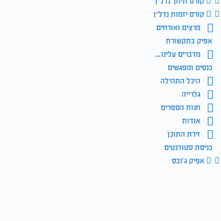
קורס תיווך נדל״ן
קורס יזמות נדל״ן
מרצים ואורחים
אפיק בתקשורת
מדברים עלינו…
כנסים ומפגשים
היכל התהילה
גלרייה
חנות הספרים
אודות
זירת התוכן
כניסת סטודנטים
אפיק ג’ובס