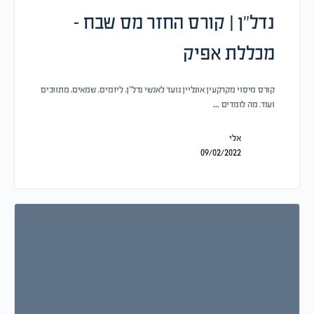
נדל”ן | קורס החזר מס שבח –
מכללת אפיק
קורס מיסוי מקרקעין אונליין נועד לאנשי נדל"ן, ליזמים, שמאים, מתווכים
ועוד. מה לומדים …
אלי
09/02/2022