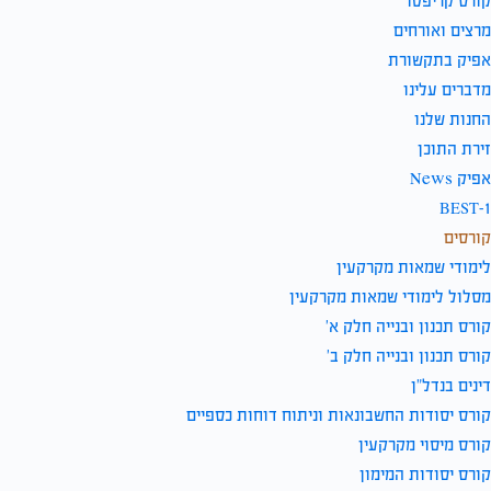
קורס קריפטו
מרצים ואורחים
אפיק בתקשורת
מדברים עלינו
החנות שלנו
זירת התוכן
אפיק News
BEST-1
קורסים
לימודי שמאות מקרקעין
מסלול לימודי שמאות מקרקעין
קורס תכנון ובנייה חלק א’
קורס תכנון ובנייה חלק ב’
דינים בנדל”ן
קורס יסודות החשבונאות וניתוח דוחות כספיים
קורס מיסוי מקרקעין
קורס יסודות המימון