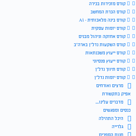
קורס מזכירות בכירה
קורס הכרת המחשב
קורס בינה מלאכותית – Ai
קורס יזמות עסקית
קורס אחזקה וניהול מבנים
קורס השקעות נדל״ן בארה״ב
קורס ייעוץ משכנתאות
קורס ייעוץ פנסיוני
קורס תיווך נדל״ן
קורס יזמות נדל״ן
מרצים ואורחים
אפיק בתקשורת
מדברים עלינו…
כנסים ומפגשים
היכל התהילה
גלרייה
חנות הספרים