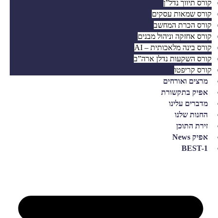
קורס תיווך נדל”ן
קורס שמאות עסקים
קורס הכרת המחשב
קורס אחזקה וניהול מבנים
קורס בינה מלאכותית – AI
קורס השקעות נדלן ארה”ב
קורס קריפטו
מרצים ואורחים
אפיק בתקשורת
מדברים עלינו
החנות שלנו
זירת התוכן
אפיק News
BEST-1