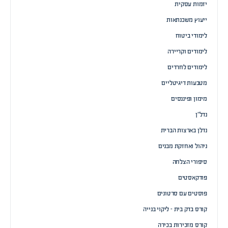
יזמות עסקית
ייעוץ משכנתאות
לימודי ביטוח
לימודים וקריירה
לימודים לחרדים
מטבעות דיגיטליים
מימון ופיננסים
נדל”ן
נדלן בארצות הברית
ניהול ואחזקת מבנים
סיפורי הצלחה
פודקאסטים
פוסטים עם סרטונים
קורס בדק בית – ליקוי בנייה
קורס מזכירות בכירה