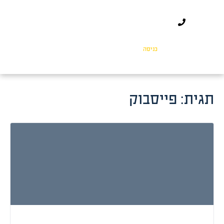
כניסה
תגית:
פייסבוק