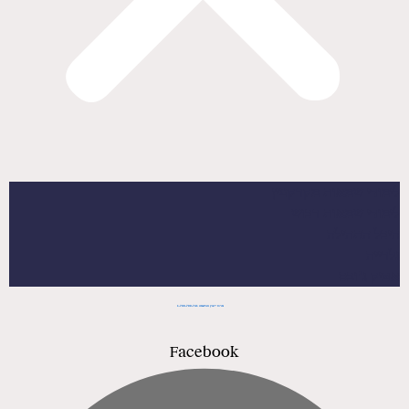
לימודי שמאות מקרקעין
לימודי שמאות רכוש
היכל התהילה
גלרייה
אפיק ג’ובס
מרכז ייעוץ והרשמה 1-700-700-741
Facebook