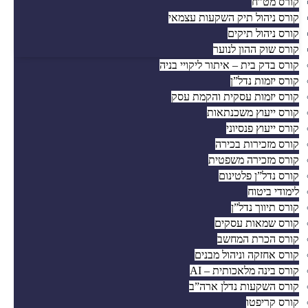
קורס מט”ח
קורס ניהול תיק השקעות עצמאי
קורס ניהול תיקים
קורס שוק ההון לנוער
קורס בדק בית – איתור ליקויי בניה
קורס יזמות נדל”ן
קורס יזמות עסקית והקמת עסק
קורס ייעוץ משכנתאות
קורס ייעוץ פנסיוני
קורס מזכירות בכירה
קורס מזכירה משפטית
קורס נדל”ן פלטינום
לימודי ביטוח
קורס תיווך נדל”ן
קורס שמאות עסקים
קורס הכרת המחשב
קורס אחזקה וניהול מבנים
קורס בינה מלאכותית – AI
קורס השקעות נדלן ארה”ב
קורס קריפטו