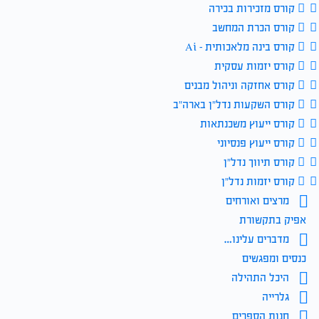
קורס מזכירות בכירה
קורס הכרת המחשב
קורס בינה מלאכותית – Ai
קורס יזמות עסקית
קורס אחזקה וניהול מבנים
קורס השקעות נדל״ן בארה״ב
קורס ייעוץ משכנתאות
קורס ייעוץ פנסיוני
קורס תיווך נדל״ן
קורס יזמות נדל״ן
מרצים ואורחים
אפיק בתקשורת
מדברים עלינו…
כנסים ומפגשים
היכל התהילה
גלרייה
חנות הספרים