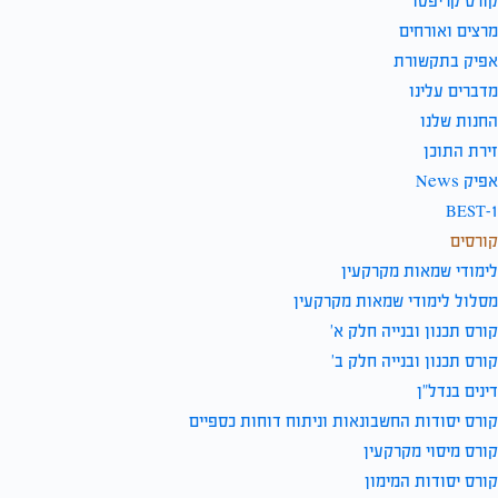
קורס קריפטו
מרצים ואורחים
אפיק בתקשורת
מדברים עלינו
החנות שלנו
זירת התוכן
אפיק News
BEST-1
קורסים
לימודי שמאות מקרקעין
מסלול לימודי שמאות מקרקעין
קורס תכנון ובנייה חלק א’
קורס תכנון ובנייה חלק ב’
דינים בנדל”ן
קורס יסודות החשבונאות וניתוח דוחות כספיים
קורס מיסוי מקרקעין
קורס יסודות המימון