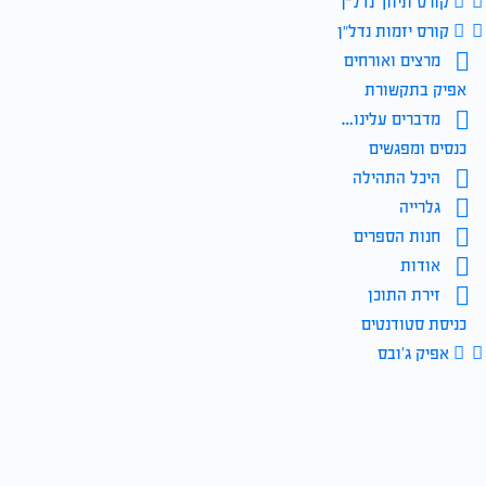
קורס תיווך נדל״ן
קורס יזמות נדל״ן
מרצים ואורחים
אפיק בתקשורת
מדברים עלינו…
כנסים ומפגשים
היכל התהילה
גלרייה
חנות הספרים
אודות
זירת התוכן
כניסת סטודנטים
אפיק ג’ובס