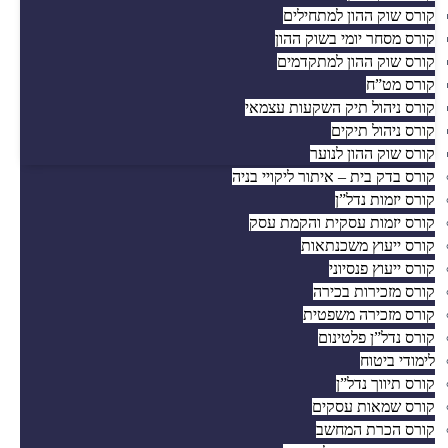
קורס שוק ההון למתחילים
קורס מסחר יומי בשוק ההון
קורס שוק ההון למתקדמים
קורס מט”ח
קורס ניהול תיק השקעות עצמאי
קורס ניהול תיקים
קורס שוק ההון לנוער
קורס בדק בית – איתור ליקויי בניה
קורס יזמות נדל”ן
קורס יזמות עסקית והקמת עסק
קורס ייעוץ משכנתאות
קורס ייעוץ פנסיוני
קורס מזכירות בכירה
קורס מזכירה משפטית
קורס נדל”ן פלטינום
לימודי ביטוח
קורס תיווך נדל”ן
קורס שמאות עסקים
קורס הכרת המחשב