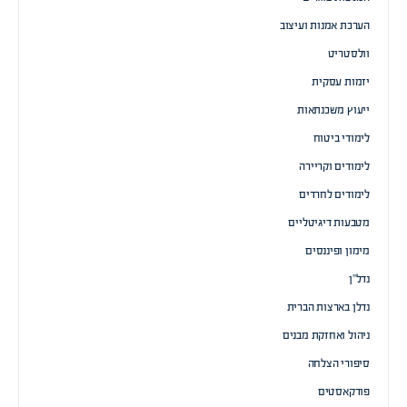
הערכת אמנות ועיצוב
וולסטריט
יזמות עסקית
ייעוץ משכנתאות
לימודי ביטוח
לימודים וקריירה
לימודים לחרדים
מטבעות דיגיטליים
מימון ופיננסים
נדל”ן
נדלן בארצות הברית
ניהול ואחזקת מבנים
סיפורי הצלחה
פודקאסטים