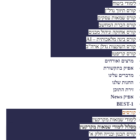
לימודי ביטוח
קורס תיווך נדל”ן
קורס שמאות עסקים
קורס הכרת המחשב
קורס אחזקה וניהול מבנים
קורס בינה מלאכותית – AI
קורס השקעות נדלן ארה”ב
קורס קריפטו
מרצים ואורחים
אפיק בתקשורת
מדברים עלינו
החנות שלנו
זירת התוכן
אפיק News
BEST-1
קורסים
לימודי שמאות מקרקעין
מסלול לימודי שמאות מקרקעין
קורס תכנון ובנייה חלק א’