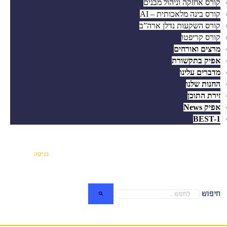
קורס אחזקה וניהול מבנים
קורס בינה מלאכותית – AI
קורס השקעות נדלן ארה”ב
קורס קריפטו
מרצים ואורחים
אפיק בתקשורת
מדברים עלינו
החנות שלנו
זירת התוכן
אפיק News
BEST-1
כניסה
חיפוש