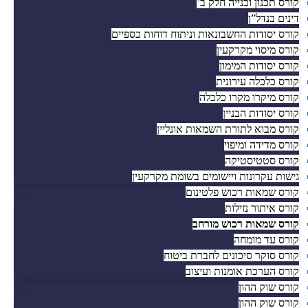
קורס תכנון ובנייה חלק ב’
דינים בנדל”ן
קורס יסודות החשבונאות וניתוח דוחות כספיים
קורס מיסוי מקרקעין
קורס יסודות המימון
קורס כלכלה עירונית
קורס מיקרו מקרו כלכלה
קורס יסודות הבניין
קורס מבוא לתורת השמאות אונליין
קורס מדידה ומיפוי
קורס סטטיסטיקה
גישות עקרונות ויישומים בשומת מקרקעין
קורס שמאות רכוש פלטינום
קורס איתור נזילות
קורס שמאות רכוש מורחב
קורס עד מומחה
קורס סוקר סיכונים לחברת ביטוח
קורס הערכת אומנות ועיצוב
קורס שוק ההון
קורס שוק ההון