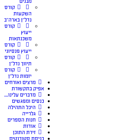
מבנים
קורס
השקעות
נדל״ן בארה״ב
קורס
ייעוץ
משכנתאות
קורס
ייעוץ פנסיוני
קורס
תיווך נדל״ן
קורס
יזמות נדל״ן
מרצים ואורחים
אפיק בתקשורת
מדברים עלינו…
כנסים ומפגשים
היכל התהילה
גלרייה
חנות הספרים
אודות
זירת התוכן
כניסת סטודנטים