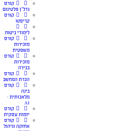
קורס
נדל”ן פלטינום
קורס
קריפטו
לימודי ביטוח
קורס
מזכירות
משפטית
קורס
מזכירות
בכירה
קורס
הכרת המחשב
קורס
בינה
מלאכותית –
Ai
קורס
יזמות עסקית
קורס
אחזקה וניהול