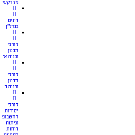
מקרקעין
דינים
בנדל”ן
קורס
תכנון
ובניה א׳
קורס
תכנון
ובניה ב׳
קורס
יסודות
החשבונאו
וניתוח
דוחות
כספיים