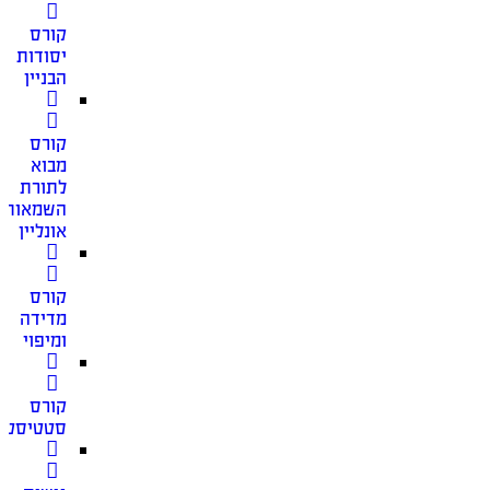
קורס
יסודות
הבניין
קורס
מבוא
לתורת
השמאות
אונליין
קורס
מדידה
ומיפוי
קורס
סטטיסטי