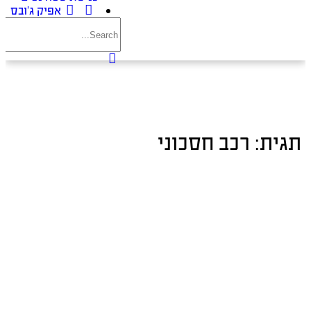
אפיק ג’ובס
תגית:
רכב חסכוני