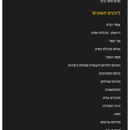
קורס תיווך נדלן
לינקים חשובים
עמוד הבית
דרושים - מכללת אפיק
צור קשר
אודות מכללת אפיק
מפת האתר
הארגון לקידום והעשרת שמאים בישראל
כניסת סטודנטים
מרצים ואורחים
מהתקשורת
מדברים עלינו
היכל התהילה
חנות
מדיניות פרטיות