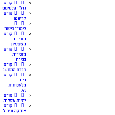
קורס
נדל”ן פלטינום
קורס
קריפטו
לימודי ביטוח
קורס
מזכירות
משפטית
קורס
מזכירות
בכירה
קורס
הכרת המחשב
קורס
בינה
מלאכותית –
Ai
קורס
יזמות עסקית
קורס
אחזקה וניהול