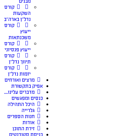
מבנים
קורס
השקעות
נדל״ן בארה״ב
קורס
ייעוץ
משכנתאות
קורס
ייעוץ פנסיוני
קורס
תיווך נדל״ן
קורס
יזמות נדל״ן
מרצים ואורחים
אפיק בתקשורת
מדברים עלינו…
כנסים ומפגשים
היכל התהילה
גלרייה
חנות הספרים
אודות
זירת התוכן
כניסת סטודנטים