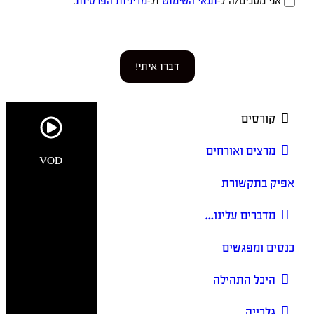
אני מסכים/ה ל-
תנאי השימוש
ול-
מדיניות הפרטיות
.
דברו איתי!
קורסים
מרצים ואורחים
VOD
אפיק בתקשורת
מדברים עלינו…
כנסים ומפגשים
היכל התהילה
גלרייה