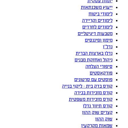
יזמות עסקית
ייעוץ משכנתאות
לימודי ביטוח
לימודים וקריירה
לימודים לחרדים
מטבעות דיגיטליים
מימון ופיננסים
נדל”ן
נדלן בארצות הברית
ניהול ואחזקת מבנים
סיפורי הצלחה
פודקאסטים
פוסטים עם סרטונים
קורס בדק בית – ליקוי בנייה
קורס מזכירות בכירה
קורס מזכירות משפטית
קורס תיווך נדלן
קצרים שוק ההון
שוק ההון
שמאות מקרקעין