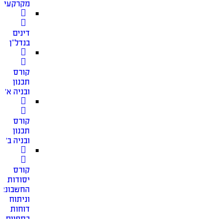
מקרקעין
דינים
בנדל”ן
קורס
תכנון
ובניה א׳
קורס
תכנון
ובניה ב׳
קורס
יסודות
החשבונאו
וניתוח
דוחות
כספיים