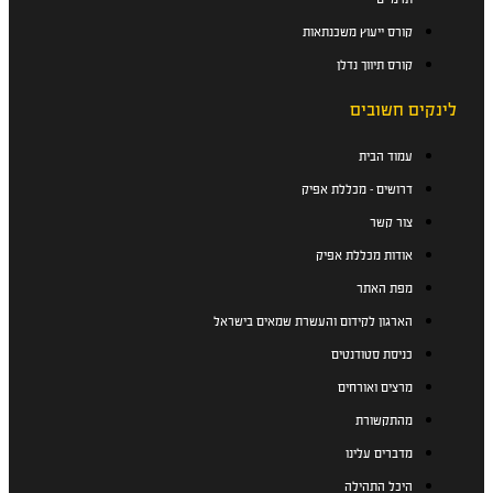
קורס ייעוץ משכנתאות
קורס תיווך נדלן
לינקים חשובים
עמוד הבית
דרושים - מכללת אפיק
צור קשר
אודות מכללת אפיק
מפת האתר
הארגון לקידום והעשרת שמאים בישראל
כניסת סטודנטים
מרצים ואורחים
מהתקשורת
מדברים עלינו
היכל התהילה