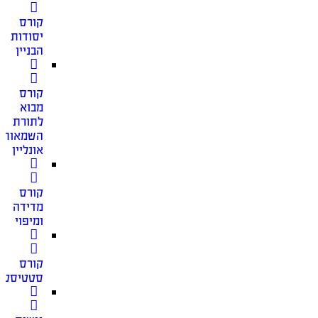
קורס
יסודות
הבניין
קורס
מבוא
לתורת
השמאות
אונליין
קורס
מדידה
ומיפוי
קורס
סטטיסטי