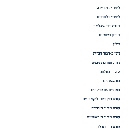
לימודים וקריירה
לימודים לחרדים
מטבעות דיגיטליים
מימון ופיננסים
נדל”ן
נדלן בארצות הברית
ניהול ואחזקת מבנים
סיפורי הצלחה
פודקאסטים
פוסטים עם סרטונים
קורס בדק בית – ליקוי בנייה
קורס מזכירות בכירה
קורס מזכירות משפטית
קורס תיווך נדלן