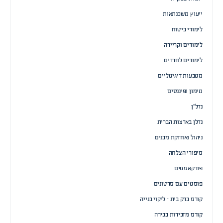
ייעוץ משכנתאות
לימודי ביטוח
לימודים וקריירה
לימודים לחרדים
מטבעות דיגיטליים
מימון ופיננסים
נדל”ן
נדלן בארצות הברית
ניהול ואחזקת מבנים
סיפורי הצלחה
פודקאסטים
פוסטים עם סרטונים
קורס בדק בית – ליקוי בנייה
קורס מזכירות בכירה