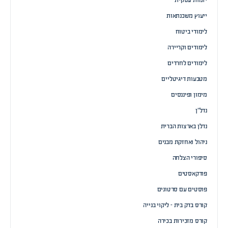
יזמות עסקית
ייעוץ משכנתאות
לימודי ביטוח
לימודים וקריירה
לימודים לחרדים
מטבעות דיגיטליים
מימון ופיננסים
נדל”ן
נדלן בארצות הברית
ניהול ואחזקת מבנים
סיפורי הצלחה
פודקאסטים
פוסטים עם סרטונים
קורס בדק בית – ליקוי בנייה
קורס מזכירות בכירה